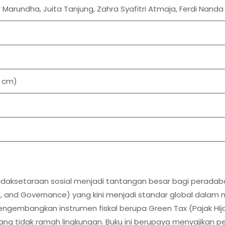
r Marundha, Juita Tanjung, Zahra Syafitri Atmaja, Ferdi Nanda
3 cm)
 ketidaksetaraan sosial menjadi tantangan besar bagi per
, and Governance) yang kini menjadi standar global dalam men
engembangkan instrumen fiskal berupa Green Tax (Pajak Hij
i yang tidak ramah lingkungan. Buku ini berupaya menyajik