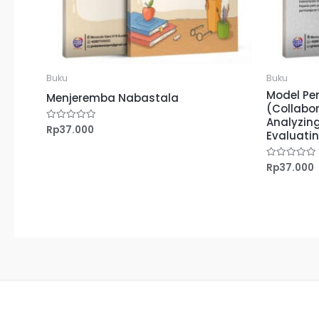
Buku
Buku
Model Pe
Menjeremba Nabastala
(Collabor
Analyzing
Rp
37.000
Dinilai
Evaluati
0
dari
5
Rp
37.000
Dinilai
0
dari
5