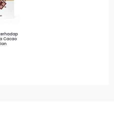
 terhadap
ma Cacao
nian