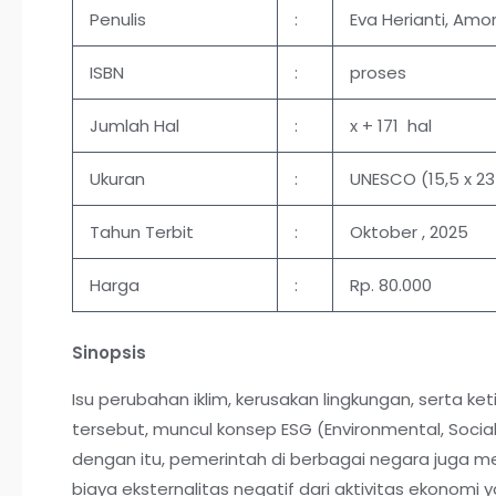
Penulis
:
Eva Herianti, Amo
ISBN
:
proses
Jumlah Hal
:
x + 171 hal
Ukuran
:
UNESCO (15,5 x 2
Tahun Terbit
:
Oktober , 2025
Harga
:
Rp. 80.000
Sinopsis
Isu perubahan iklim, kerusakan lingkungan, serta
tersebut, muncul konsep ESG (Environmental, Social
dengan itu, pemerintah di berbagai negara juga m
biaya eksternalitas negatif dari aktivitas ekonom