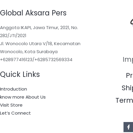
Global Aksara Pers
Anggota IKAPI, Jawa Timur, 2021, No.
282/JTI/2021
Jl. Wonocolo Utara V/18, Kecamatan
Wonocolo, Kota Surabaya
Im
+628977416123/+6285732569334
Quick Links
Pr
Shi
Introduction
know more About Us
Term
Visit Store
Let’s Connect