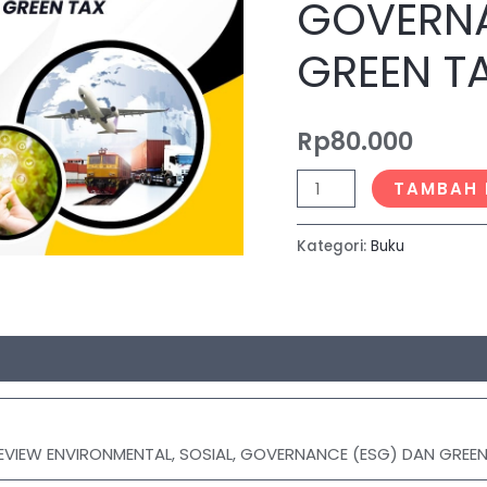
GOVERNA
SOSIAL,
GOVERNANCE
GREEN T
(ESG)
DAN
Rp
80.000
GREEN
TAX
TAMBAH 
Kategori:
Buku
EVIEW ENVIRONMENTAL, SOSIAL, GOVERNANCE (ESG) DAN GREEN