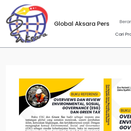
Lewati
ke
konten
Bera
Global Aksara Pers
Cari Pr