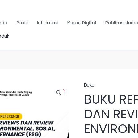
nda
Profil
Informasi
Koran Digital
Publikasi Jurna
oduk
Search
for:
SEARCH BUTTON
Buku
Kuantitas
BUKU RE
BUKU
REFERENSI
DAN REV
OVERVIEWS
DAN
ENVIRONM
REVIEW
ENVIRONMENTAL,