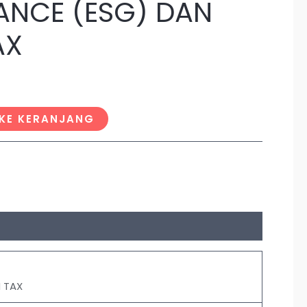
NCE (ESG) DAN
AX
KE KERANJANG
 TAX