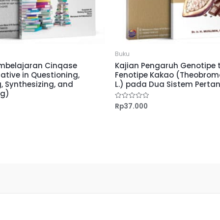
Buku
mbelajaran Cinqase
Kajian Pengaruh Genotipe
ative in Questioning,
Fenotipe Kakao (Theobro
, Synthesizing, and
L.) pada Dua Sistem Perta
ng)
Rp
37.000
Dinilai
0
dari
5