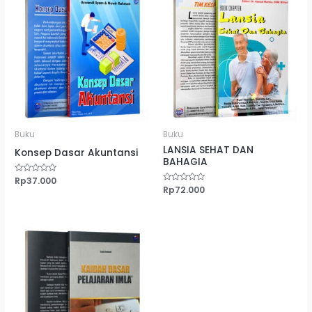
Buku
Buku
LANSIA SEHAT DAN
Konsep Dasar Akuntansi
BAHAGIA
Dinilai
Rp
37.000
0
Dinilai
Rp
72.000
dari
0
5
dari
5