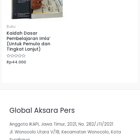
Buku
Kaidah Dasar
Pembelajaran Imla’
(Untuk Pemula dan
Tingkat Lanjut)
Dinilai
Rp
44.000
0
dari
5
Global Aksara Pers
Anggota IKAPI, Jawa Timur, 2021, No. 282/JTI/2021
Jl. Wonocolo Utara V/18, Kecamatan Wonocolo, Kota
Surabaya