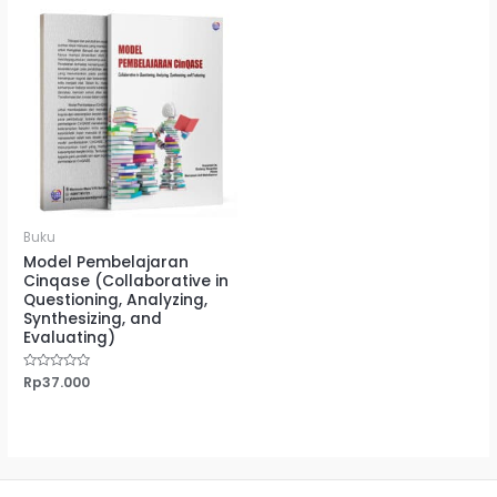
Buku
Model Pembelajaran
Cinqase (Collaborative in
Questioning, Analyzing,
Synthesizing, and
Evaluating)
Dinilai
Rp
37.000
0
dari
5