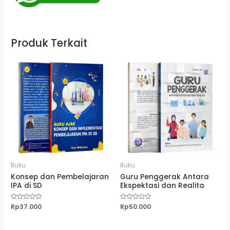
Produk Terkait
Buku
Buku
Konsep dan Pembelajaran
Guru Penggerak Antara
IPA di SD
Ekspektasi dan Realita
Dinilai
Rp
37.000
Dinilai
Rp
50.000
0
0
dari
dari
5
5