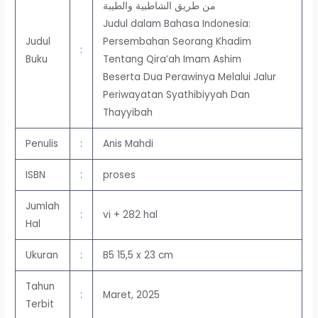
من طريق الشاطبية والطيبة
Judul dalam Bahasa Indonesia:
Judul
Persembahan Seorang Khadim
:
Buku
Tentang Qira’ah Imam Ashim
Beserta Dua Perawinya Melalui Jalur
Periwayatan Syathibiyyah Dan
Thayyibah
Penulis
:
Anis Mahdi
ISBN
:
proses
Jumlah
:
vi + 282 hal
Hal
Ukuran
:
B5 15,5 x 23 cm
Tahun
:
Maret, 2025
Terbit