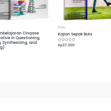
Buku
mbelajaran Cinqase
Kajian Sepak Bola
ative in Questioning,
, Synthesizing, and
Rp
37.000
Dinilai
ng)
0
dari
5