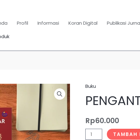
nda
Profil
Informasi
Koran Digital
Publikasi Jurna
oduk
Search
for:
SEARCH BUTTON
Buku
Kuantitas
PENGANT
PENGANTAR
ALJABAR
Rp
60.000
TAMBAH 