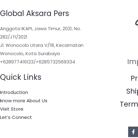
Global Aksara Pers
Anggota IKAPI, Jawa Timur, 2021, No.
282/JTI/2021
Jl. Wonocolo Utara V/18, Kecamatan
Wonocolo, Kota Surabaya
Im
+628977416123/+6285732569334
Quick Links
Pr
Shi
Introduction
know more About Us
Term
Visit Store
Let’s Connect