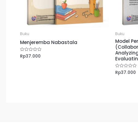
Buku
Buku
Model Pe
Menjeremba Nabastala
(Collabor
Analyzing
Rp
37.000
Dinilai
Evaluati
0
dari
5
Rp
37.000
Dinilai
0
dari
5