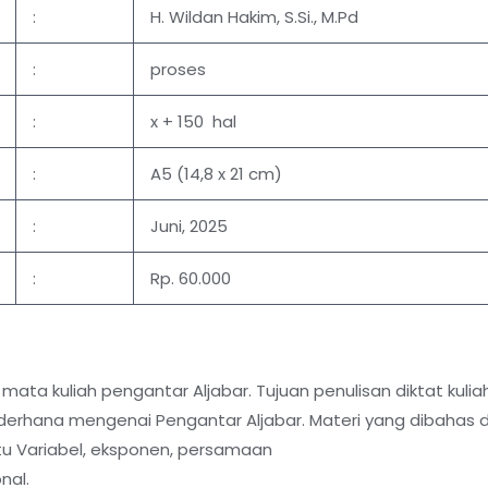
:
H. Wildan Hakim, S.Si., M.Pd
:
proses
:
x + 150 hal
:
A5 (14,8 x 21 cm)
:
Juni, 2025
:
Rp. 60.000
ata kuliah pengantar Aljabar. Tujuan penulisan diktat kul
rhana mengenai Pengantar Aljabar. Materi yang dibahas dala
tu Variabel, eksponen, persamaan
nal.