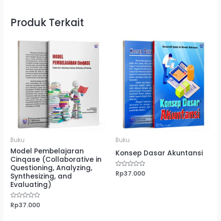
Produk Terkait
Buku
Buku
Model Pembelajaran
Konsep Dasar Akuntansi
Cinqase (Collaborative in
Questioning, Analyzing,
Dinilai
Rp
37.000
Synthesizing, and
0
dari
Evaluating)
5
Dinilai
Rp
37.000
0
dari
5