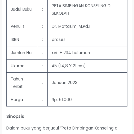
PETA BIMBINGAN KONSELING DI
Judul Buku
:
SEKOLAH
Penulis
:
Dr. Mo’tasim, M.Pd.I
ISBN
:
proses
Jumlah Hal
:
xvi + 234 halaman
Ukuran
:
A5 (14,8 X 21 cm)
Tahun
:
Januari 2023
Terbit
Harga
:
Rp. 61.000
Sinopsis
Dalam buku yang berjudul “Peta Bimbingan Konseling di