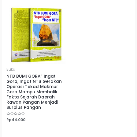
Buku
NTB BUMI GORA” Ingat
Gora, Ingat NTB Gerakan
Operasi Tekad Makmur
Gora Mampu Membalik
Fakta Sejarah Daerah
Rawan Pangan Menjadi
Surplus Pangan
Dinilai
Rp
44.000
0
dari
5